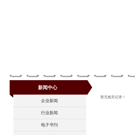
新闻中心
暂无相关记录！
企业新闻
行业新闻
电子书刊