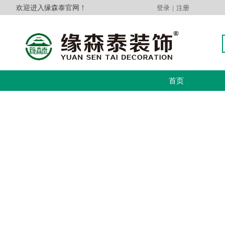
欢迎进入缘森泰官网！
登录
|
注册
·
·
别墅
豪宅
大整装
首页