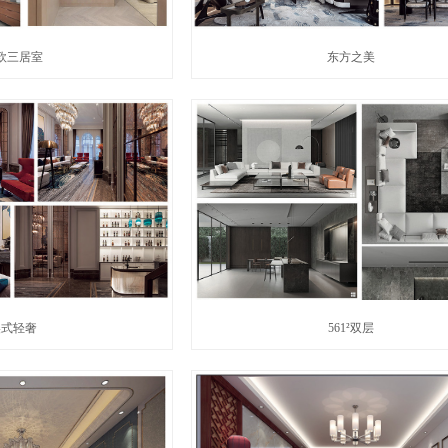
欧三居室
东方之美
美式轻奢
561²双层