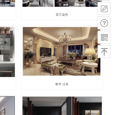
莫兰迪色
奢华·法系