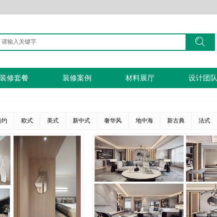
搜索
按钮文本
装修套餐
装修案例
材料展厅
设计团
简约
欧式
美式
新中式
奢华风
地中海
新古典
法式